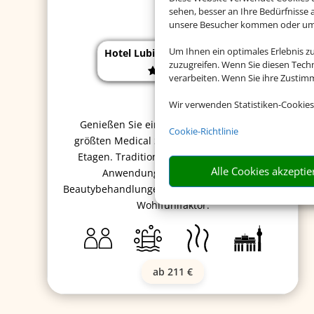
sehen, besser an Ihre Bedürfnisse
unsere Besucher kommen oder um u
Um Ihnen ein optimales Erlebnis z
Hotel Lubicz Wellness & Spa
zuzugreifen. Wenn Sie diesen Tech
verarbeiten. Wenn Sie ihre Zusti
Wir verwenden Statistiken-Cookies
Genießen Sie eine Auszeit in einem der
Cookie-Richtlinie
größten Medical Spas an der Ostsee auf 2
Etagen. Traditionelle Kuren, fernöstliche
Alle Cookies akzeptie
Anwendungen und klassische
Beautybehandlungen sorgen für den richtigen
Wohlfühlfaktor.
ab 211 €