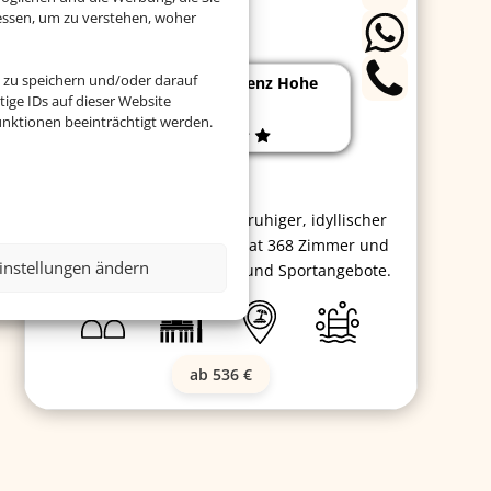
essen, um zu verstehen, woher
 zu speichern und/oder darauf
Yachthafenresidenz Hohe
ige IDs auf dieser Website
Düne
nktionen beeinträchtigt werden.
Das Hotel befindet sich in ruhiger, idyllischer
Lage am Meer. Das Hotel hat 368 Zimmer und
instellungen ändern
bietet sehr viele Wellness-und Sportangebote.
ab 536 €