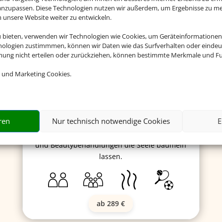
 anzupassen. Diese Technologien nutzen wir außerdem, um Ergebnisse zu m
nsere Website weiter zu entwickeln.
u bieten, verwenden wir Technologien wie Cookies, um Geräteinformationen
Royal Tulip Sand Hotel
nologien zustimmmen, können wir Daten wie das Surfverhalten oder eindeut
mmung nicht erteilen oder zurückziehen, können bestimmte Merkmale und Fu
 und Marketing Cookies.
Das Hotel ist eine äußerst gelungene
Verbindung von Design und Luxus. Das
Herzstück ist der SPA- und Wellnessbereich.
ren
Nur technisch notwendige Cookies
E
Auf der Dachterrasse einfach nur entspannen
oder bei Massagen, verschiedenen Wellness-
und Beautybehandlungen die Seele baumeln
lassen.
ab 289 €