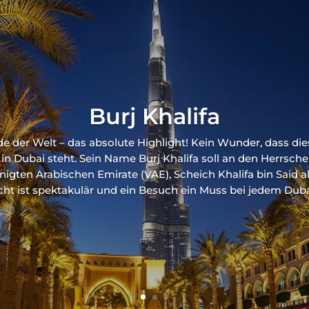
Burj Khalifa
 der Welt – das absolute Highlight! Kein Wunder, dass dies
in Dubai steht. Sein Name Burj Khalifa soll an den Herrsch
nigten Arabischen Emirate (VAE), Scheich Khalifa bin Said al
cht ist spektakulär und ein Besuch ein Muss bei jedem Dubai