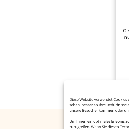
Ge
nu
Diese Website verwendet Cookies u
sehen, besser an Ihre Bedürfnisse
unsere Besucher kommen oder um u
Um Ihnen ein optimales Erlebnis z
zuzugreifen. Wenn Sie diesen Tech