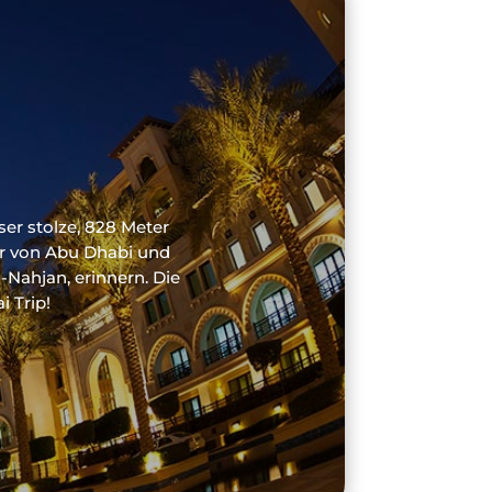
er stolze, 828 Meter
er von Abu Dhabi und
-Nahjan, erinnern. Die
 Trip!