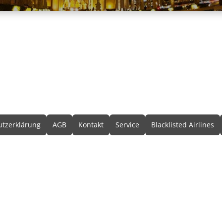
formationen
tzerklärung
AGB
Kontakt
Service
Blacklisted Airlines
© 2026 • Schmetterling